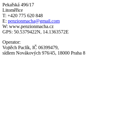
Pekařská 496/17
Litoměřice
T: +420 775 620 848
E:
penzionmacha@gmail.com
W: www.penzionmacha.cz
GPS: 50.5379422N, 14.1363572E
Operator:
Vojtěch Paclík, IČ 06399479,
sídlem Novákových 976/45, 18000 Praha 8