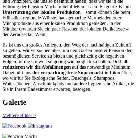
und Prinzipien, die uns so beeinflußt haben, dass wir sie in die
Führung der Pension Mácha miteinfließen lassen. Es geht z.B. um
Untertützung der lokalen Produktion
– somit können Sie beim
Frühstück regionale Würste, hausgemachte Marmeladen oder
Milchprodukte aus einer lokalen Produktion genießen. In der
Minibar erwarten Sie ein paar Flaschen der lokalen Delikatesse –
der Žernosecker Wein.
Es ist uns ein großes Anliegen, den Weg der nachhaltigen Zukunft
zu gehen. Wir versuchen alles, um den Gästen unserer Pension den
bestmöglichen Service zu bieten und gleichzeitig die negativen
Folgen für die Umwelt so gering wie möglich zu halten. Deshalb
reduzieren wir die Abfallmengen
auf das notwendige Minimum.
Dabei hilft uns
der verpackungsfreie Supermarkt
in Litoměřice,
wo wir für Sie ökologische Seifen, Duschgels, Shampoos,
Wattestäbchen, Abschminkpads und andere hygienische Artikel, die
Sie in Ihrem Badezimmer erwarten, besorgen.
Galerie
Mehrere Bilder >