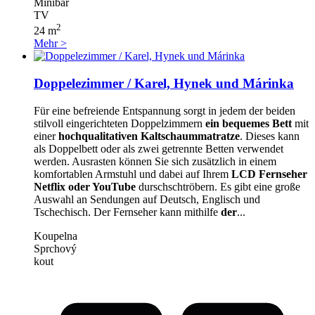
Minibar
TV
2
24 m
Mehr >
Doppelezimmer / Karel, Hynek und Márinka
Für eine befreiende Entspannung sorgt in jedem der beiden
stilvoll eingerichteten Doppelzimmern
ein bequemes Bett
mit
einer
hochqualitativen Kaltschaummatratze
. Dieses kann
als Doppelbett oder als zwei getrennte Betten verwendet
werden. Ausrasten können Sie sich zusätzlich in einem
komfortablen Armstuhl und dabei auf Ihrem
LCD Fernseher
Netflix oder YouTube
durschschtröbern. Es gibt eine große
Auswahl an Sendungen auf Deutsch, Englisch und
Tschechisch. Der Fernseher kann mithilfe
der
...
Koupelna
Sprchový
kout