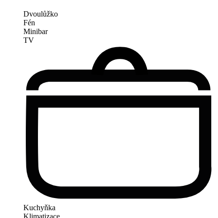
Dvoulůžko
Fén
Minibar
TV
Kuchyňka
Klimatizace