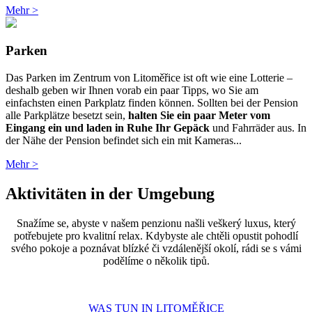
Mehr >
Parken
Das Parken im Zentrum von Litoměřice ist oft wie eine Lotterie –
deshalb geben wir Ihnen vorab ein paar Tipps, wo Sie am
einfachsten einen Parkplatz finden können. Sollten bei der Pension
alle Parkplätze besetzt sein,
halten Sie ein paar Meter vom
Eingang ein und laden in Ruhe Ihr Gepäck
und Fahrräder aus. In
der Nähe der Pension befindet sich ein mit Kameras...
Mehr >
Aktivitäten in der Umgebung
Snažíme se, abyste v našem penzionu našli veškerý luxus, který
potřebujete pro kvalitní relax. Kdybyste ale chtěli opustit pohodlí
svého pokoje a poznávat blízké či vzdálenější okolí, rádi se s vámi
podělíme o několik tipů.
WAS TUN IN LITOMĚŘICE