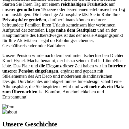
Starten Sie Ihren Tag mit einem
reichhaltigen Frühstück
auf
unserer
gemütlichen Terasse
oder lassen einen erlebnisreichen Tag
dort ausklingen. Die heimelige Atmosphäre läßt Sie in Ruhe Ihre
Privatsphäre genießen
, darüber hinaus können mehrere
befreundete Familien Ihren Urlaub gemeinsam hier verbringen.
Aufgrund der zentralen Lage
nahe dem Stadtplatz
und an der
Hauptradroute des Elberadweges ist das der ideale Ausgangspunkt
für Ihre Aktivitäten – egal ob Erholungssuchender,
Geschäftsreisender oder Radfahrer.
Unsere Pension wurde nach dem berühmten tschechischen Dichter
Karel Hynek Mácha benannt, der bis zu seinem Tod in Litoměřice
lebte. Das Flair und
die Eleganz
dieser Zeit haben wir im
Interieur
unserer Pension eingefangen
, ergänzt und gepaart mit
Stilelementen des Art Deco und moderenen skandinavischen
Design. Durchdachtes und abgestimmtes Innendesign schafft eine
Athmosphäre, die Sie inspirieren wird und weit
mehr als ein Platz
zum Übernachten
ist. Komfort, Annehmlichkeiten und
Entspannung!
Unsere Geschichte