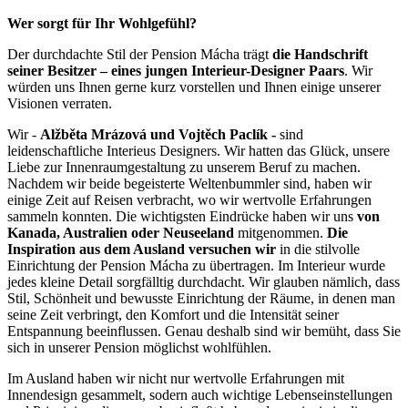
Wer sorgt für Ihr Wohlgefühl?
Der durchdachte Stil der Pension Mácha trägt
die Handschrift
seiner Besitzer –
eines jungen Interieur-Designer Paars
. Wir
würden uns Ihnen gerne kurz vorstellen und Ihnen einige unserer
Visionen verraten.
Wir -
Alžběta Mrázová und
Vojtěch Paclík -
sind
leidenschaftliche Interieus Designers. Wir hatten das Glück, unsere
Liebe zur Innenraumgestaltung zu unserem Beruf zu machen.
Nachdem wir beide begeisterte Weltenbummler sind, haben wir
einige Zeit auf Reisen verbracht, wo wir wertvolle Erfahrungen
sammeln konnten. Die wichtigsten Eindrücke haben wir uns
von
Kanada, Australien oder Neuseeland
mitgenommen.
Die
Inspiration aus dem Ausland versuchen wir
in die stilvolle
Einrichtung der Pension Mácha zu übertragen. Im Interieur wurde
jedes kleine Detail sorgfälltig durchdacht. Wir glauben nämlich, dass
Stil, Schönheit und bewusste Einrichtung der Räume, in denen man
seine Zeit verbringt, den Komfort und die Intensität seiner
Entspannung beeinflussen. Genau deshalb sind wir bemüht, dass Sie
sich in unserer Pension möglichst wohlfühlen.
Im Ausland haben wir nicht nur wertvolle Erfahrungen mit
Innendesign gesammelt, sodern auch wichtige Lebenseinstellungen