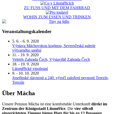
ZU FUSS UND MIT DEM FAHRRAD
WOHIN ZUM ESSEN UND TRINKEN
Veranstaltungskalender
5. 6. - 6. 9. 2020
Výstava Máchovskou krajinou, Severočeská galerie
výtvarného umění
11. - 19. 9. 2020
Veletrh Zahrada Čech, Výstaviště Zahrada Čech
18. - 19. 9. 2020
Litoměřické vinobraní
9. - 10. 10. 2020
Josefínské slavnosti a 240. výročí založení pevnosti Terezín,
Terezín
Über Mácha
Unsere Pension Mácha ist eine komfortable Unterkunft
direkt im
Zentrum der Königsstadt Litoměřice
. Die
vier stilvoll
eingerichteten Zimmer bieten Platz für bis zu 12 Personen
.