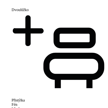
Dvoulůžko
Přistýlka
Fén