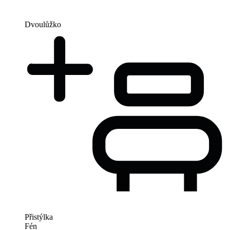
Dvoulůžko
Přistýlka
Fén